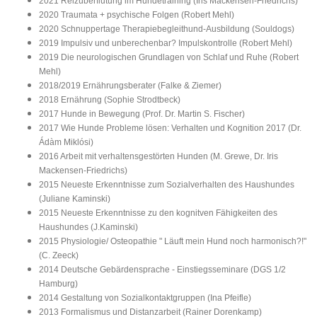
2021 Reizüberflutung im Hundetraining (Iris Mackensen-Friedrichs)
2020 Traumata + psychische Folgen (Robert Mehl)
2020 Schnuppertage Therapiebegleithund-Ausbildung (Souldogs)
2019 Impulsiv und unberechenbar? Impulskontrolle (Robert Mehl)
2019 Die neurologischen Grundlagen von Schlaf und Ruhe (Robert
Mehl)
2018/2019 Ernährungsberater (Falke & Ziemer)
2018 Ernährung (Sophie Strodtbeck)
2017 Hunde in Bewegung (Prof. Dr. Martin S. Fischer)
2017 Wie Hunde Probleme lösen: Verhalten und Kognition 2017 (Dr.
Ádàm Miklósi)
2016 Arbeit mit verhaltensgestörten Hunden (M. Grewe, Dr. Iris
Mackensen-Friedrichs)
2015 Neueste Erkenntnisse zum Sozialverhalten des Haushundes
(Juliane Kaminski)
2015 Neueste Erkenntnisse zu den kognitven Fähigkeiten des
Haushundes (J.Kaminski)
2015 Physiologie/ Osteopathie " Läuft mein Hund noch harmonisch?!"
(C. Zeeck)
2014 Deutsche Gebärdensprache - Einstiegsseminare (DGS 1/2
Hamburg)
2014 Gestaltung von Sozialkontaktgruppen (Ina Pfeifle)
2013 Formalismus und Distanzarbeit (Rainer Dorenkamp)