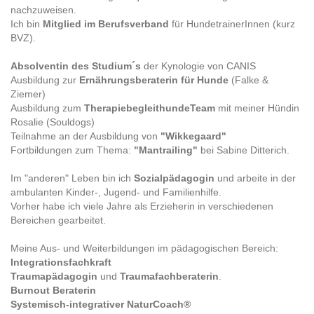
nachzuweisen.
Ich bin
Mitglied im Berufsverband
für HundetrainerInnen (kurz
BVZ).
Absolventin des Studium´s
der Kynologie von CANIS
Ausbildung zur
Ernährungsberaterin für Hunde
(Falke &
Ziemer)
Ausbildung zum
TherapiebegleithundeTeam
mit meiner Hündin
Rosalie (Souldogs)
Teilnahme an der Ausbildung von
"Wikkegaard"
Fortbildungen zum Thema:
"Mantrailing"
bei Sabine Ditterich.
Im "anderen" Leben bin ich
Sozialpädagogin
und arbeite in der
ambulanten Kinder-, Jugend- und Familienhilfe.
Vorher habe ich viele Jahre als Erzieherin in verschiedenen
Bereichen gearbeitet.
Meine Aus- und Weiterbildungen im pädagogischen Bereich:
Integrationsfachkraft
Traumapädagogin
und
Traumafachberaterin
.
Burnout Beraterin
Systemisch-integrativer NaturCoach®