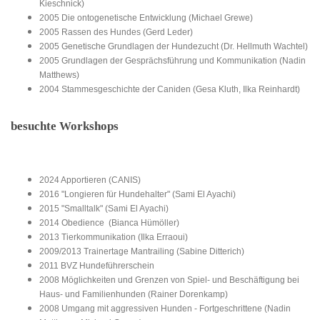
Kieschnick)
2005 Die ontogenetische Entwicklung (Michael Grewe)
2005 Rassen des Hundes (Gerd Leder)
2005 Genetische Grundlagen der Hundezucht (Dr. Hellmuth Wachtel)
2005 Grundlagen der Gesprächsführung und Kommunikation (Nadin
Matthews)
2004 Stammesgeschichte der Caniden (Gesa Kluth, Ilka Reinhardt)
besuchte Workshops
2024 Apportieren (CANIS)
2016 "Longieren für Hundehalter" (Sami El Ayachi)
2015 "Smalltalk" (Sami El Ayachi)
2014 Obedience (Bianca Hümöller)
2013 Tierkommunikation (Ilka Erraoui)
2009/2013 Trainertage Mantrailing (Sabine Ditterich)
2011 BVZ Hundeführerschein
2008 Möglichkeiten und Grenzen von Spiel- und Beschäftigung bei
Haus- und Familienhunden (Rainer Dorenkamp)
2008 Umgang mit aggressiven Hunden - Fortgeschrittene (Nadin